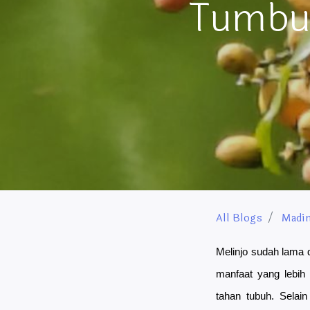
Tumbuh
All Blogs
Madi
Melinjo sudah lama 
manfaat yang lebih
tahan tubuh. Selai