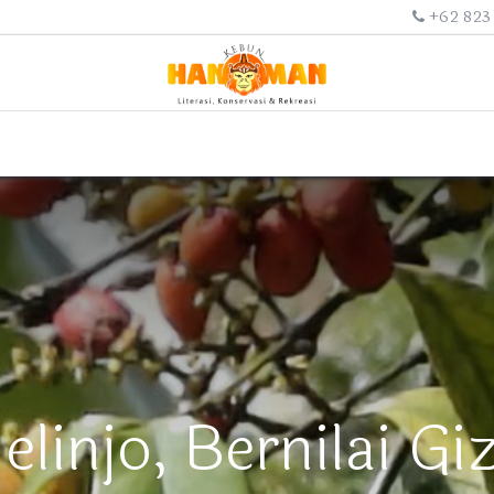
+62 823
injo, Bernilai Giz