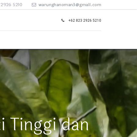
 2926 5210
warunghanoman3@gmail.com
+62 823 2926 5210
i Tinggi dan