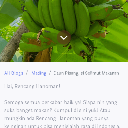
All Blogs
Mading
Daun Pisang, si Selimut Makanan
Hai, Rencang Hanoman!
Semoga semua berkabar baik ya! Siapa nih yang
suka banget makan? Kumpul di sini yuk!
Atau
mungkin ada Rencang Hanoman yang punya
keinginan untuk bisa menjelajah rasa di Indonesia,