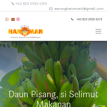
+62 823 2926 5210
warunghanoman3@gmail.com
+62 823 2926 5210
Buah
Daun Pisang, si Selimut
Makanan